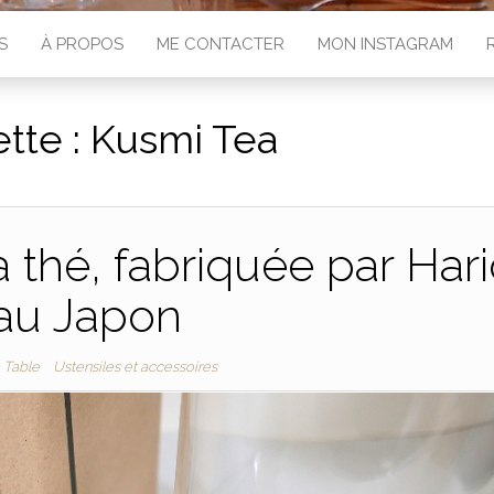
S
À PROPOS
ME CONTACTER
MON INSTAGRAM
ette :
Kusmi Tea
à thé, fabriquée par Har
au Japon
a Table
Ustensiles et accessoires