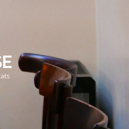
SE
tats