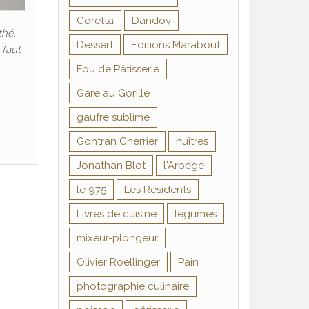
Coretta
Dandoy
thé.
Dessert
Editions Marabout
 faut
Fou de Pâtisserie
Gare au Gorille
gaufre sublime
Gontran Cherrier
huîtres
Jonathan Blot
l'Arpège
le 975
Les Résidents
Livres de cuisine
légumes
mixeur-plongeur
Olivier Roellinger
Pain
photographie culinaire