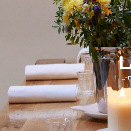
L
E-m