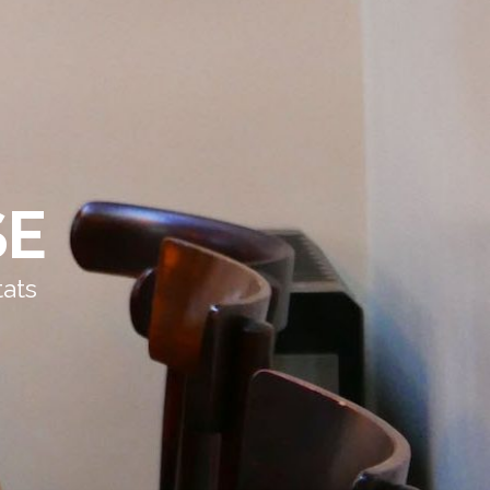
SE
tats