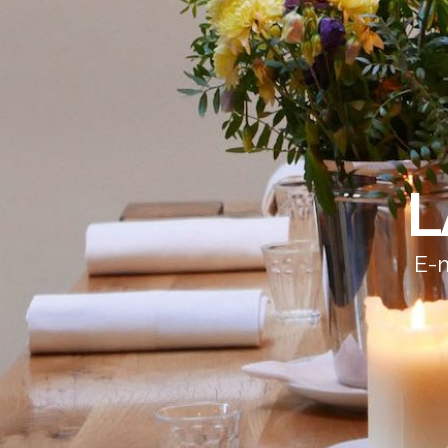
L
E-m