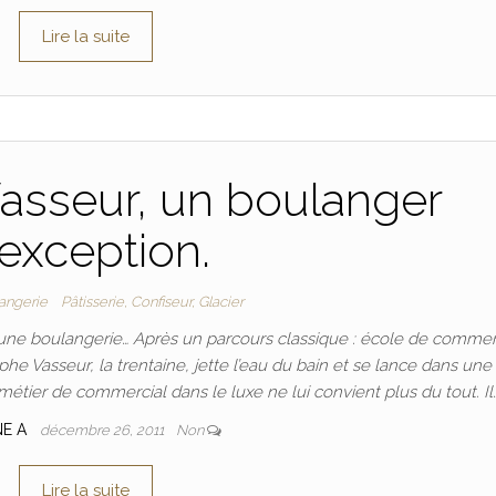
Lire la suite
asseur, un boulanger
’exception.
langerie
Pâtisserie, Confiseur, Glacier
 une boulangerie… Après un parcours classique : école de comme
phe Vasseur, la trentaine, jette l’eau du bain et se lance dans une
 métier de commercial dans le luxe ne lui convient plus du tout. Il
NE A
décembre 26, 2011
Non
Lire la suite