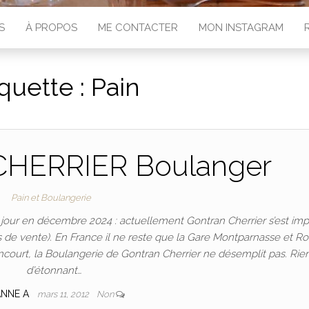
S
À PROPOS
ME CONTACTER
MON INSTAGRAM
iquette :
Pain
HERRIER Boulanger
Pain et Boulangerie
ur en décembre 2024 : actuellement Gontran Cherrier s’est imp
de vente). En France il ne reste que la Gare Montparnasse et Ro
ourt, la Boulangerie de Gontran Cherrier ne désemplit pas. Rie
d’étonnant…
ANNE A
mars 11, 2012
Non