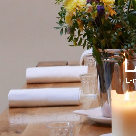
L
E-m