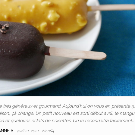
e très généreux et gourmand. Aujourd’hui on vous en présente 3,
saison, çà change. Un petit nouveau est sorti début avril, le mangu
n et quelques éclats de noisettes. On le reconnaitra facilement…
ANNE A
avril 21, 2021
Non