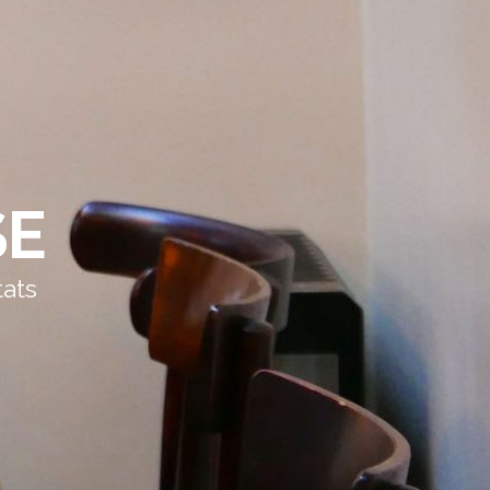
SE
tats