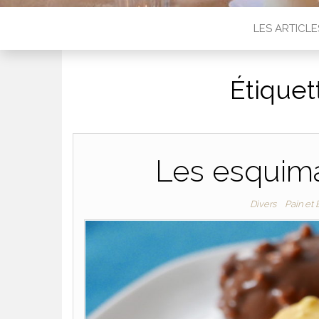
LES ARTICLE
Étiquet
Les esquima
Divers
Pain et