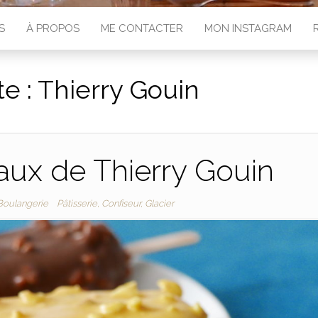
S
À PROPOS
ME CONTACTER
MON INSTAGRAM
te :
Thierry Gouin
ux de Thierry Gouin
 Boulangerie
Pâtisserie, Confiseur, Glacier